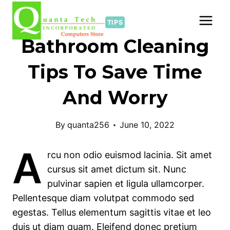
Skip
to
TIPS
content
Bathroom Cleaning
Tips To Save Time
And Worry
By
quanta256
June 10, 2022
A
rcu non odio euismod lacinia. Sit amet
cursus sit amet dictum sit. Nunc
pulvinar sapien et ligula ullamcorper.
Pellentesque diam volutpat commodo sed
egestas. Tellus elementum sagittis vitae et leo
duis ut diam quam. Eleifend donec pretium