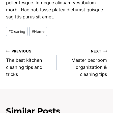
pellentesque. Id neque aliquam vestibulum
morbi. Hac habitasse platea dictumst quisque
sagittis purus sit amet.
Post
#
Cleaning
#
Home
Tags:
Post
PREVIOUS
NEXT
The best kitchen
Master bedroom
navigation
cleaning tips and
organization &
tricks
cleaning tips
Similar Posts