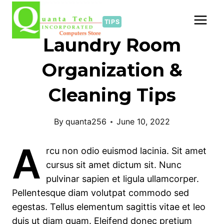
Skip
to
TIPS
content
Laundry Room
Organization &
Cleaning Tips
By
quanta256
June 10, 2022
A
rcu non odio euismod lacinia. Sit amet
cursus sit amet dictum sit. Nunc
pulvinar sapien et ligula ullamcorper.
Pellentesque diam volutpat commodo sed
egestas. Tellus elementum sagittis vitae et leo
duis ut diam quam. Eleifend donec pretium