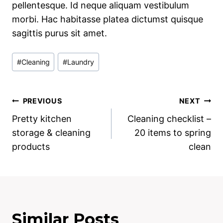
pellentesque. Id neque aliquam vestibulum
morbi. Hac habitasse platea dictumst quisque
sagittis purus sit amet.
Post
#
Cleaning
#
Laundry
Tags:
Post
PREVIOUS
NEXT
Pretty kitchen
Cleaning checklist –
navigation
storage & cleaning
20 items to spring
products
clean
Similar Posts